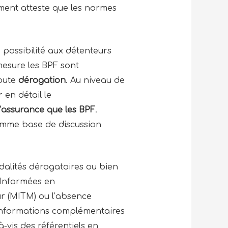
ment atteste que les normes
possibilité aux détenteurs
mesure les BPF sont
toute
dérogation
. Au niveau de
 en détail le
’assurance que les BPF
.
comme base de discussion
dalités dérogatoires ou bien
 Informées en
ur (MITM) ou l’absence
s informations complémentaires
-vis des référentiels en