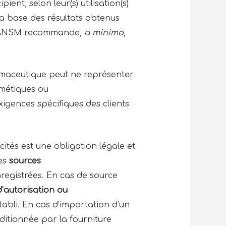
pient, selon leur(s) utilisation(s)
la base des résultats obtenus
e l’ANSM recommande,
a minima
,
armaceutique peut ne représenter
smétiques ou
xigences spécifiques des clients
ités est une obligation légale et
des
sources
nregistrées. En cas de source
autorisation ou
tabli. En cas d’importation d’un
nditionnée par la fourniture