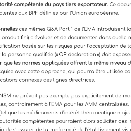
utorité compétente du pays tiers exportateur
. Ce docu
valentes aux BPF définies par l’Union européenne.
nnelles
ces mêmes Q&A Part 1 de l’EMA introduisent la 
u produit fini) d’évaluer et de documenter dans quelle 
tification basée sur les risques pour l’acceptation de 
la personne qualifiée (« QP declaration ») doit exposer
r que les normes appliquées offrent le même niveau d
cquise avec cette approche, qui pourra être utilisée 
ications connexes des lignes directrices.
l’ANSM ne prévoit pas exemple pas explicitement de mo
les, contrairement à l’EMA pour les AMM centralisées.
(tel que les médicaments d’intérêt thérapeutique maje
s autorités compétentes pourraient alors solliciter de
 de s’assurer de la conformité de l’établissement vis-à