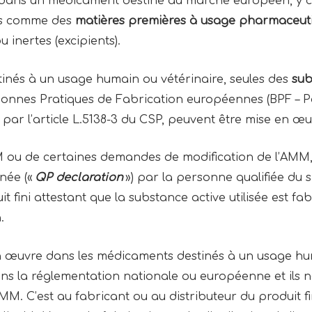
 dans un médicament destiné au marché européen, y 
ies comme des
matières premières à usage pharmaceut
ou inertes (excipients).
inés à un usage humain ou vétérinaire, seules des
sub
nnes Pratiques de Fabrication européennes (BPF – Par
s par l’article L.5138-3 du CSP, peuvent être mise en œ
 ou de certaines demandes de modification de l’AMM, 
née («
QP declaration
») par la personne qualifiée du s
uit fini attestant que la substance active utilisée est
n.
 œuvre dans les médicaments destinés à un usage humai
ns la réglementation nationale ou européenne et ils 
AMM. C’est au fabricant ou au distributeur du produit f