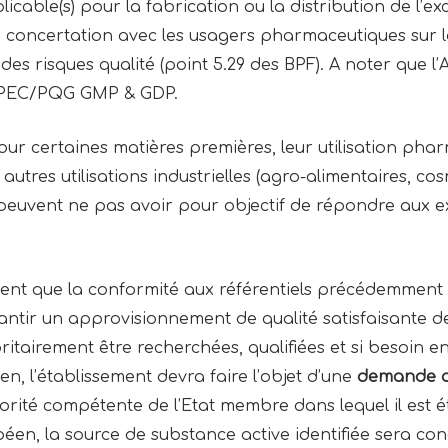
licable(s) pour la fabrication ou la distribution de l’exci
en concertation avec les usagers pharmaceutiques sur 
e des risques qualité (point 5.29 des BPF). A noter qu
pe IPEC/PQG GMP & GDP.
our certaines matières premières, leur utilisation ph
autres utilisations industrielles (agro-alimentaires, co
s peuvent ne pas avoir pour objectif de répondre aux e
ent que la conformité aux référentiels précédemment c
rantir un approvisionnement de qualité satisfaisante 
ritairement être recherchées, qualifiées et si besoin e
éen, l’établissement devra faire l’objet d’une
demande d’
orité compétente de l’Etat membre dans lequel il est é
opéen, la source de substance active identifiée sera co