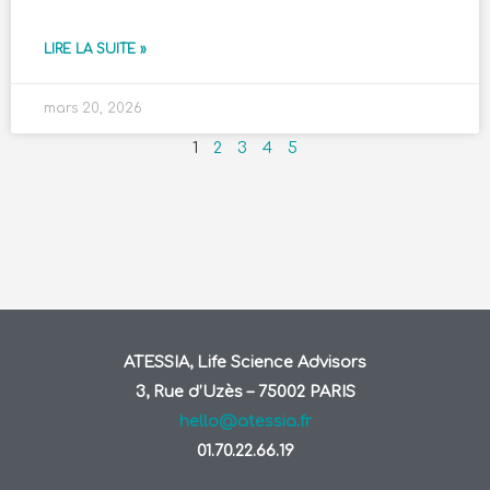
LIRE LA SUITE »
mars 20, 2026
1
2
3
4
5
ATESSIA, Life Science Advisors
3, Rue d’Uzès – 75002 PARIS
hello@atessia.fr
01.70.22.66.19