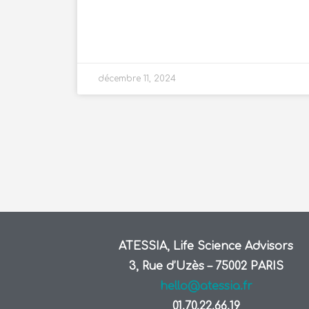
décembre 11, 2024
ATESSIA, Life Science Advisors
3, Rue d’Uzès – 75002 PARIS
hello@atessia.fr
01.70.22.66.19