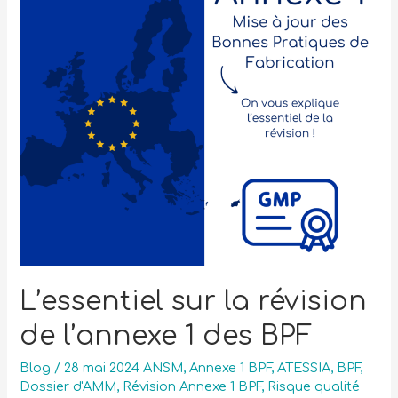
L’essentiel sur la révision
de l’annexe 1 des BPF
Blog
/
28 mai 2024 ANSM
,
Annexe 1 BPF
,
ATESSIA
,
BPF
,
Dossier d'AMM
,
Révision Annexe 1 BPF
,
Risque qualité