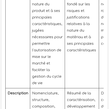
nature du
fondé sur les
not
produit et à ses
risques et
rapp
principales
justifications
donn
caractéristiques,
relatives à la
natu
jugées
nature du
maté
nécessaires pour
matériau et à
prin
permettre
ses principales
cara
l’autorisation de
caractéristiques
mise sur le
marché et
faciliter la
gestion du cycle
de vie
Description
Nomenclature,
Résumé de la
Don
structure,
caractérisation,
cara
composition,
développement
dév