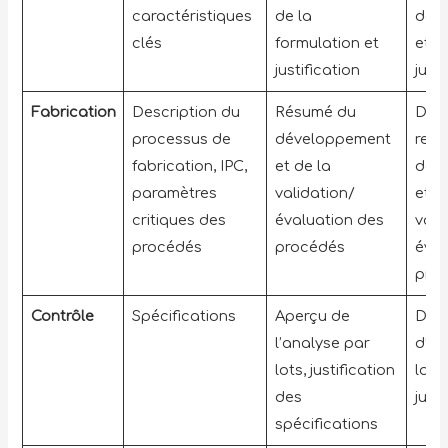
caractéristiques
de la
de f
clés
formulation et
et d
justification
justi
Fabrication
Description du
Résumé du
Don
processus de
développement
rela
fabrication, IPC,
et de la
dév
paramètres
validation/
et à
critiques des
évaluation des
vali
procédés
procédés
éval
pro
Contrôle
Spécifications
Aperçu de
Don
l’analyse par
d’an
lots, justification
lots
des
justi
spécifications