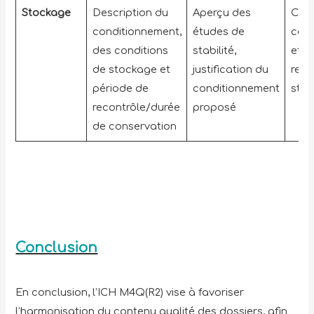
Stockage
Description du
Aperçu des
Choi
conditionnement,
études de
cond
des conditions
stabilité,
et d
de stockage et
justification du
rela
période de
conditionnement
stabi
recontrôle/durée
proposé
de conservation
Conclusion
En conclusion, l’ICH M4Q(R2) vise à favoriser
l’harmonisation du contenu qualité des dossiers, afin