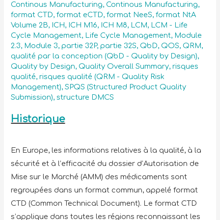
Continous Manufacturing
,
Continous Manufacturing
,
format CTD
,
format eCTD
,
format NeeS
,
format NtA
Volume 2B
,
ICH
,
ICH M16
,
ICH M8
,
LCM
,
LCM - Life
Cycle Management
,
Life Cycle Management
,
Module
2.3
,
Module 3
,
partie 32P
,
partie 32S
,
QbD
,
QOS
,
QRM
,
qualité par la conception (QbD - Quality by Design)
,
Quality by Design
,
Quality Overall Summary
,
risques
qualité
,
risques qualité (QRM - Quality Risk
Management)
,
SPQS (Structured Product Quality
Submission)
,
structure DMCS
Historique
En Europe, les informations relatives à la qualité, à la
sécurité et à l’efficacité du dossier d’Autorisation de
Mise sur le Marché (AMM) des médicaments sont
regroupées dans un format commun, appelé format
CTD (Common Technical Document). Le format CTD
s’applique dans toutes les régions reconnaissant les