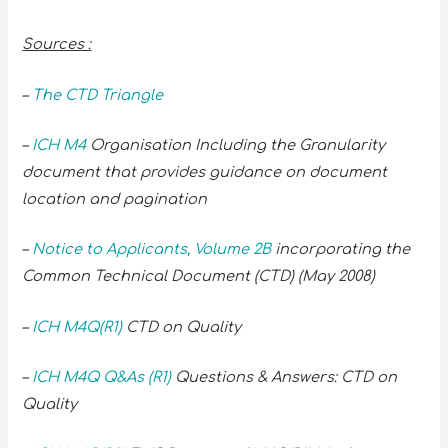
Sources :
–
The CTD Triangle
–
ICH M4
Organisation Including the Granularity
document that provides guidance on document
location and pagination
–
Notice to Applicants, Volume 2B
incorporating the
Common Technical Document (CTD) (May 2008)
–
ICH M4Q(R1)
CTD on Quality
–
ICH M4Q Q&As (R1)
Questions & Answers: CTD on
Quality