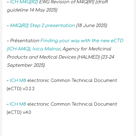
–
ICH M4Q(R2)
EWG Revision of M4Q(R1) (draft
guideline 14 May 2025)
–
M4Q(R2) Step 2 presentation
(18 June 2025)
– Présentation
Finding your way with the new eCTD
(ICH-M4Q), Ivica Malnar
, Agency for Medicinal
Products and Medical Devices (HALMED) (23-24
September 2025)
–
ICH M8
electronic Common Technical Document
(eCTD) v3.2.2
–
ICH M8
electronic Common Technical Document
(eCTD) v4.0