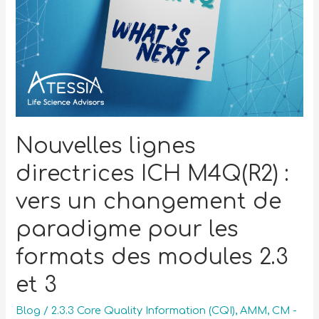
Nouvelles lignes
directrices ICH M4Q(R2) :
vers un changement de
paradigme pour les
formats des modules 2.3
et 3
Blog
/
2.3.3 Core Quality Information (CQI)
,
AMM
,
CM -