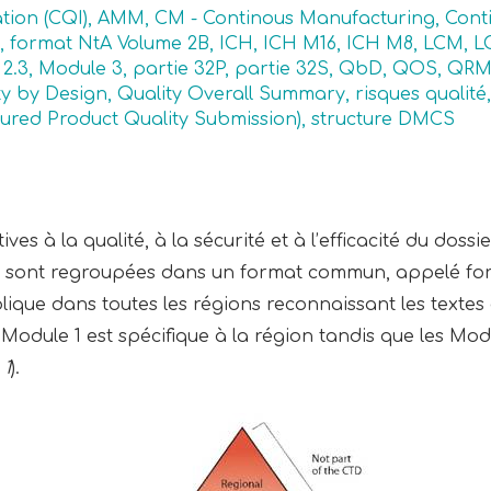
tion (CQI)
,
AMM
,
CM - Continous Manufacturing
,
Cont
,
format NtA Volume 2B
,
ICH
,
ICH M16
,
ICH M8
,
LCM
,
L
2.3
,
Module 3
,
partie 32P
,
partie 32S
,
QbD
,
QOS
,
QR
ty by Design
,
Quality Overall Summary
,
risques qualité
ured Product Quality Submission)
,
structure DMCS
ves à la qualité, à la sécurité et à l’efficacité du dossi
 sont regroupées dans un format commun, appelé fo
que dans toutes les régions reconnaissant les textes de
 Module 1 est spécifique à la région tandis que les Mod
 1
).