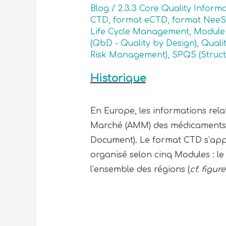
Blog
/
2.3.3 Core Quality Informa
CTD
,
format eCTD
,
format NeeS
Life Cycle Management
,
Module 
(QbD - Quality by Design)
,
Quali
Risk Management)
,
SPQS (Struct
Historique
En Europe, les informations relati
Marché (AMM) des médicaments
Document). Le format CTD s’appli
organisé selon cinq Modules : le
l’ensemble des régions (
cf. figure