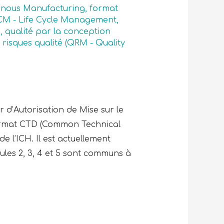
inous Manufacturing
,
format
CM - Life Cycle Management
,
M
,
qualité par la conception
,
risques qualité (QRM - Quality
er d’Autorisation de Mise sur le
rmat CTD (Common Technical
 l’ICH. Il est actuellement
ules 2, 3, 4 et 5 sont communs à