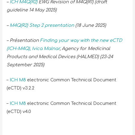
–
ICH M4Q(R2)
EWG Revision of M4Q(R1) (draft
guideline 14 May 2025)
–
M4Q(R2) Step 2 presentation
(18 June 2025)
– Présentation
Finding your way with the new eCTD
(ICH-M4Q), Ivica Malnar
, Agency for Medicinal
Products and Medical Devices (HALMED) (23-24
September 2025)
–
ICH M8
electronic Common Technical Document
(eCTD) v3.2.2
–
ICH M8
electronic Common Technical Document
(eCTD) v4.0