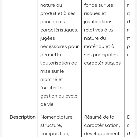
nature du
fondé sur les
not
produit et à ses
risques et
rapp
principales
justifications
donn
caractéristiques,
relatives à la
natu
jugées
nature du
maté
nécessaires pour
matériau et à
prin
permettre
ses principales
cara
l’autorisation de
caractéristiques
mise sur le
marché et
faciliter la
gestion du cycle
de vie
Description
Nomenclature,
Résumé de la
Don
structure,
caractérisation,
cara
composition,
développement
dév