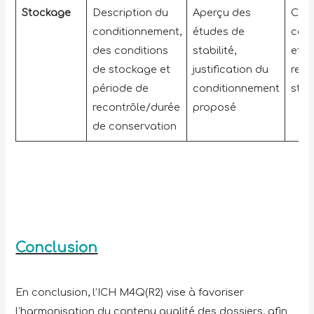
Stockage
Description du
Aperçu des
Choi
conditionnement,
études de
cond
des conditions
stabilité,
et d
de stockage et
justification du
rela
période de
conditionnement
stabi
recontrôle/durée
proposé
de conservation
Conclusion
En conclusion, l’ICH M4Q(R2) vise à favoriser
l’harmonisation du contenu qualité des dossiers, afin