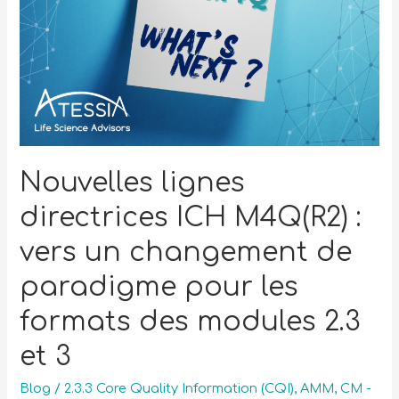
Nouvelles lignes
directrices ICH M4Q(R2) :
vers un changement de
paradigme pour les
formats des modules 2.3
et 3
Blog
/
2.3.3 Core Quality Information (CQI)
,
AMM
,
CM -