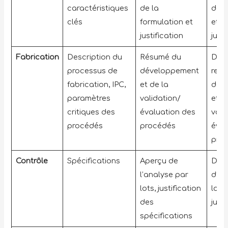
caractéristiques
de la
de f
clés
formulation et
et d
justification
justi
Fabrication
Description du
Résumé du
Don
processus de
développement
rela
fabrication, IPC,
et de la
dév
paramètres
validation/
et à
critiques des
évaluation des
vali
procédés
procédés
éval
pro
Contrôle
Spécifications
Aperçu de
Don
l’analyse par
d’an
lots, justification
lots
des
justi
spécifications