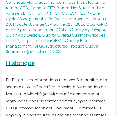
Continous Manufacturing
,
Continous Manufacturing
,
format CTD
,
format eCTD
,
format NeeS
,
format NtA
Volume 2B
,
ICH
,
ICH M16
,
ICH M8
,
LCM
,
LCM - Life
Cycle Management
,
Life Cycle Management
,
Module
2.3
,
Module 3
,
partie 32P
,
partie 32S
,
QbD
,
QOS
,
QRM
,
qualité par la conception (QbD - Quality by Design)
,
Quality by Design
,
Quality Overall Summary
,
risques
qualité
,
risques qualité (QRM - Quality Risk
Management)
,
SPQS (Structured Product Quality
Submission)
,
structure DMCS
Historique
En Europe, les informations relatives à la qualité, à la
sécurité et à l’efficacité du dossier d’Autorisation de
Mise sur le Marché (AMM) des médicaments sont
regroupées dans un format commun, appelé format
CTD (Common Technical Document). Le format CTD
s’applique dans toutes les régions reconnaissant les