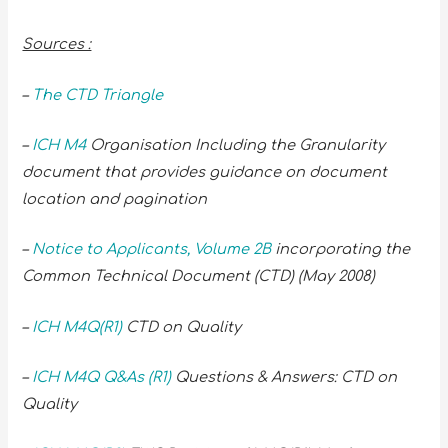
Sources :
–
The CTD Triangle
–
ICH M4
Organisation Including the Granularity
document that provides guidance on document
location and pagination
–
Notice to Applicants, Volume 2B
incorporating the
Common Technical Document (CTD) (May 2008)
–
ICH M4Q(R1)
CTD on Quality
–
ICH M4Q Q&As (R1)
Questions & Answers: CTD on
Quality