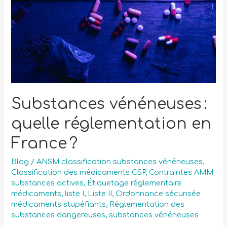
Substances vénéneuses :
quelle réglementation en
France ?
Blog
/
ANSM classification substances vénéneuses
,
Classification des médicaments CSP
,
Contraintes AMM
substances actives
,
Étiquetage réglementaire
médicaments
,
liste I
,
Liste II
,
Ordonnance sécurisée
médicaments stupéfiants
,
Réglementation des
substances dangereuses
,
substances vénéneuses