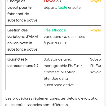
Charge de
Élevée
au
Moyenn
travail pour le
départ,
faible
ensuite
fabricant de
substance active
Gestion des
Très efficace
:
Moyenn
variations d’AMM
variations
via
des mises
en lien avec la
à jour du CEP
substance active
Quand est-
Substance avec
Substanc
ce recommandé ?
monographie Ph. Eur. /
Ph. Eur. 
commercialisation
savoir-fa
étendue de la
substance active
Les procédures réglementaires, les délais d’évaluation
et les coûts associés sont différents.