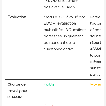
l’EDQM uniquement,
pas avec le TAMM)
Évaluation
Module 3.2.S évalué par
Parties 
EDQM (
évaluation
l’autorit
mutualisée
) à Questions
déposé (
adressées uniquement
sauf en 
au fabricant de la
répartiti
substance active
« ASMF w
la partie
adressée
substance
partie o
Charge de
Faible
Moyenn
travail pour
le TAMM