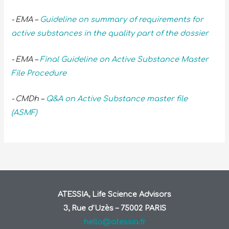
- EMA –
Guideline on summary of requirements for
active substances in the quality part of the dossier
- EMA –
Final Guideline on Active Substance Master
File Procedure
- CMDh –
Q&A on Active Substance master file
(ASMF)
ATESSIA, Life Science Advisors
3, Rue d’Uzès – 75002 PARIS
hello@atessia.fr