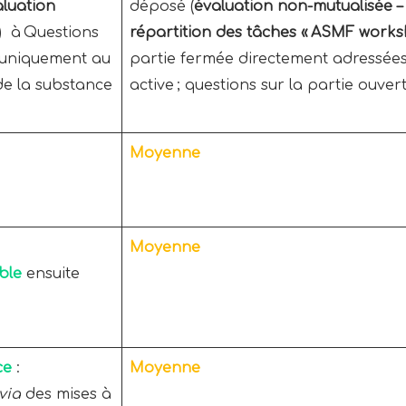
luation
déposé (
évaluation
non
-mutualisée 
) à Questions
répartition des tâches « ASMF works
 uniquement au
partie fermée directement adressées
de la substance
active ; questions sur la partie ou
Moyenne
Moyenne
ible
ensuite
ce
:
Moyenne
via
des mises à