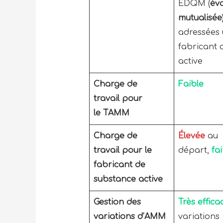
EDQM (
éva
mutualisée
adressées
fabricant 
active
Charge de
Faible
travail pour
le TAMM
Charge de
Élevée
au
travail pour le
départ,
fa
fabricant de
substance active
Gestion des
Très effica
variations d’AMM
variations