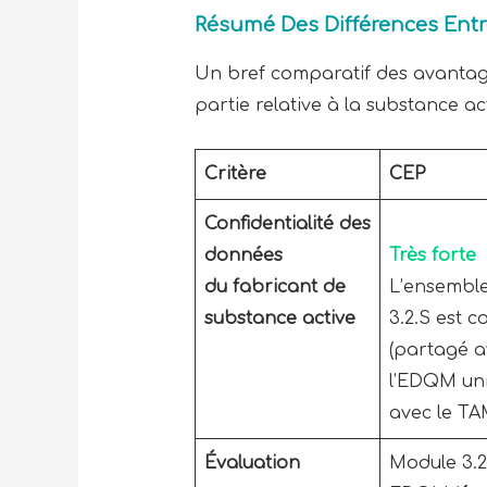
Résumé Des Différences Entre
Un bref comparatif des avantag
partie relative à la substance a
Critère
CEP
Confidentialité des
données
Très forte
du fabricant de
L’ensembl
substance active
3.2.S est c
(partagé a
l’EDQM un
avec le T
Évaluation
Module 3.2