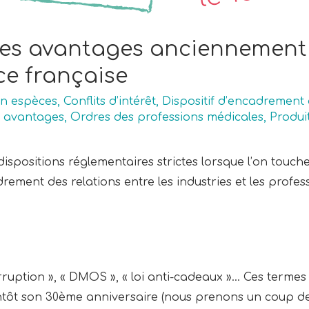
s avantages anciennement di
ce française
en espèces
,
Conflits d’intérêt
,
Dispositif d’encadrement
s avantages
,
Ordres des professions médicales
,
Produi
ispositions réglementaires strictes lorsque l’on touc
drement des relations entre les industries et les profe
rruption », « DMOS », « loi anti-cadeaux »… Ces termes n
bientôt son 30ème anniversaire (nous prenons un coup de