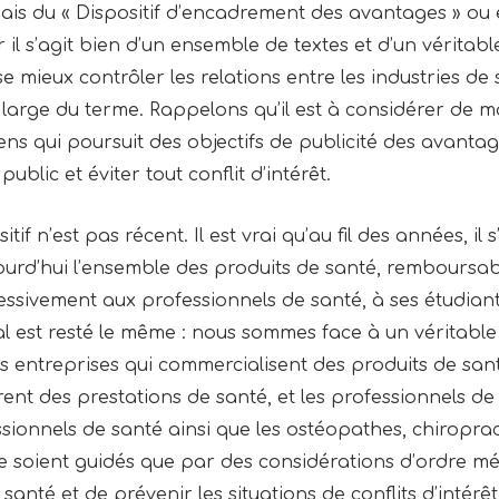
is du « Dispositif d’encadrement des avantages » ou
il s’agit bien d’un ensemble de textes et d’un véritabl
se mieux contrôler les relations entre les industries d
large du terme. Rappelons qu’il est à considérer de ma
iens qui poursuit des objectifs de publicité des avant
blic et éviter tout conflit d’intérêt.
tif n’est pas récent. Il est vrai qu’au fil des années, i
jourd’hui l’ensemble des produits de santé, rembours
essivement aux professionnels de santé, à ses étudiants
 est resté le même : nous sommes face à un véritable d
les entreprises qui commercialisent des produits de s
rent des prestations de santé, et les professionnels de
sionnels de santé ainsi que les ostéopathes, chiroprac
ne soient guidés que par des considérations d’ordre méd
anté et de prévenir les situations de conflits d’intérêt