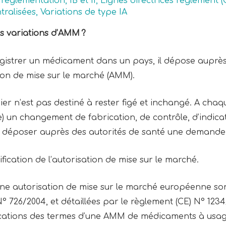
t réglementation
,
IB et II
,
Lignes directrices règlement (
tralisées
,
Variations de type IA
es variations d’AMM ?
registrer un médicament dans un pays, il dépose auprès
ion de mise sur le marché (AMM).
ier n’est pas destiné à rester figé et inchangé. A ch
e) un changement de fabrication, de contrôle, d’indica
oit déposer auprès des autorités de santé une demande
ication de l’autorisation de mise sur le marché.
une autorisation de mise sur le marché européenne son
N° 726/2004, et détaillées par le règlement (CE) N° 12
ications des termes d’une AMM de médicaments à usa