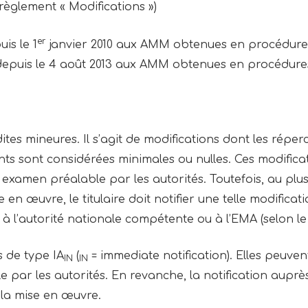
règlement « Modifications »)
er
is le 1
janvier 2010 aux AMM obtenues en procédures 
depuis le 4 août 2013 aux AMM obtenues en procédure
ites mineures. Il s’agit de modifications dont les réperc
ents sont considérées minimales ou nulles. Ces modific
s examen préalable par les autorités. Toutefois, au plu
en œuvre, le titulaire doit notifier une telle modificat
 l’autorité nationale compétente ou à l’EMA (selon le
s de type IA
(
= immediate notification). Elles peuve
IN
IN
le par les autorités. En revanche, la notification aupr
t la mise en œuvre.