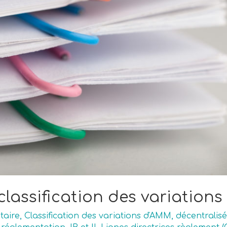
classification des variation
taire
,
Classification des variations d'AMM
,
décentralis