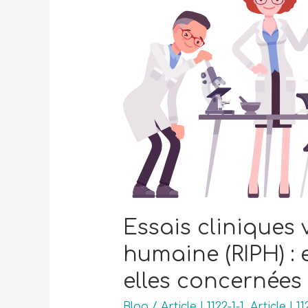
Essais cliniques
humaine (RIPH) :
elles concernées 
Blog
/
Article L1122-1-1
,
Article L1