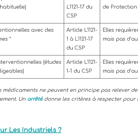
habituelle)
L1121-17 du
de Protection
CSP
entionnelles avec des
Article L1121-
Elles requière
mes *
1 à L1121-17
mais pas d’au
du CSP
terventionnelles (études
Article L1121-
Elles requière
ligeables)
1-1 du CSP
mais pas d’au
s médicaments ne peuvent en principe pas relever de l
irement. Un
arrêté
donne les critères à respecter pour 
r Les Industriels ?