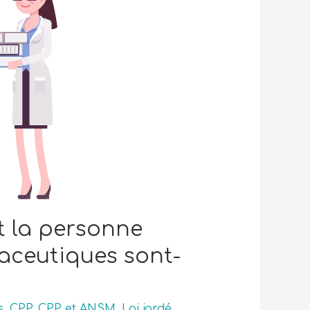
t la personne
maceutiques sont-
s
,
CPP
,
CPP et ANSM
,
Loi jardé
,