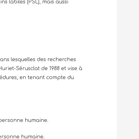
ns labiles (PSL), mais aussi
dans lesquelles des recherches
riet-Sérusclat de 1988 et vise à
océdures, en tenant compte du
a personne humaine.
a personne humaine.