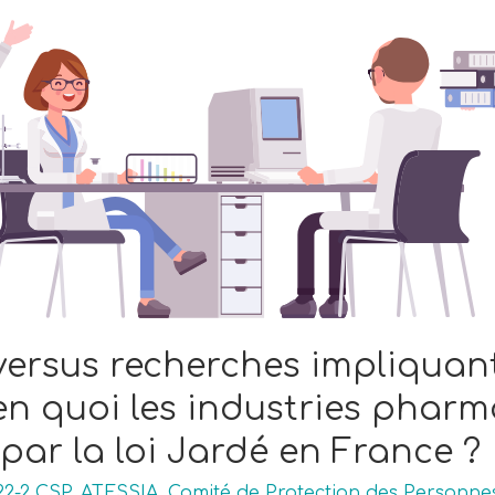
 versus recherches impliquan
 en quoi les industries phar
par la loi Jardé en France ?
122-2 CSP
,
ATESSIA
,
Comité de Protection des Personne