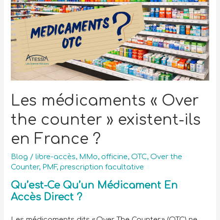
Les médicaments « Over
the counter » existent-ils
en France ?
Blog
/
libre-accès
,
MMo
,
officine
,
OTC
,
Over the
Counter
,
PMF
,
prescription facultative
Qu’est-Ce Qu’un Médicament En
Accès Direct ?
Les médicaments dits « Over The Counter » (OTC) ne