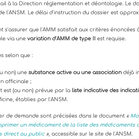
l à la Direction réglementation et déontologie. Le d
 de l’ANSM. Le délai d’instruction du dossier est appro
nt s’assurer que l’AMM satisfait aux critères énoncées à 
ble via une
variation d’AMM de type II
est requise.
s selon que :
ou non) une
substance active ou une association
déjà in
officinale ;
t est (ou non) prévue par la
liste indicative des
indicat
icine, établies par l’ANSM.
sier de demande sont précisées dans le document
«
Mod
upprimer un médicament de la liste des médicaments d
 direct au public
»
, accessible sur le site de l’ANSM.