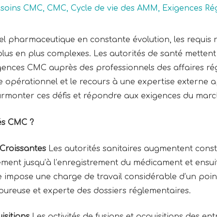
soins CMC
,
CMC
,
Cycle de vie des AMM
,
Exigences Ré
l pharmaceutique en constante évolution, les requis r
lus en plus complexes. Les autorités de santé mettent
exigences CMC auprès des professionnels des affaires ré
le opérationnel et le recours à une expertise extern
urmonter ces défis et répondre aux exigences du mar
tés CMC ?
Croissantes
Les autorités sanitaires augmentent cons
ment jusqu’à l’enregistrement du médicament et ensuit
 impose une charge de travail considérable d’un poi
oureuse et experte des dossiers réglementaires.
isitions
Les activités de fusions et acquisitions des e