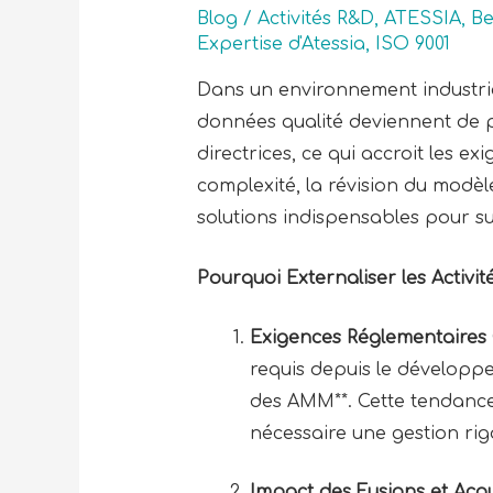
Blog
/
Activités R&D
,
ATESSIA
,
Be
Expertise d'Atessia
,
ISO 9001
Dans un environnement industrie
données qualité deviennent de p
directrices, ce qui accroit les 
complexité, la révision du modè
solutions indispensables pour s
Pourquoi Externaliser les Activi
Exigences Réglementaires 
requis depuis le développe
des AMM**. Cette tendance
nécessaire une gestion rig
Impact des Fusions et Acqu