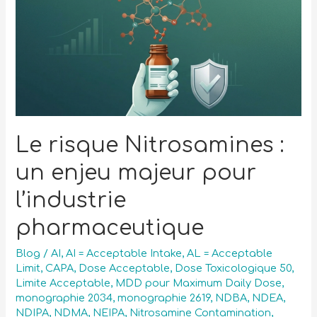
Le risque Nitrosamines :
un enjeu majeur pour
l’industrie
pharmaceutique
Blog
/
AI
,
AI = Acceptable Intake
,
AL = Acceptable
Limit
,
CAPA
,
Dose Acceptable
,
Dose Toxicologique 50
,
Limite Acceptable
,
MDD pour Maximum Daily Dose
,
monographie 2034
,
monographie 2619
,
NDBA
,
NDEA
,
NDIPA
,
NDMA
,
NEIPA
,
Nitrosamine Contamination
,