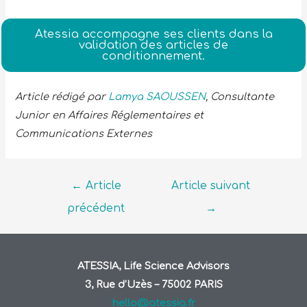
Atessia accompagne ses clients dans la
validation des articles de
conditionnement.
Article rédigé par
Lamya SAOUSSEN
, Consultante
Junior en Affaires Réglementaires et
Communications Externes
←
Article
Article suivant
précédent
→
ATESSIA, Life Science Advisors
3, Rue d’Uzès – 75002 PARIS
hello@atessia.fr