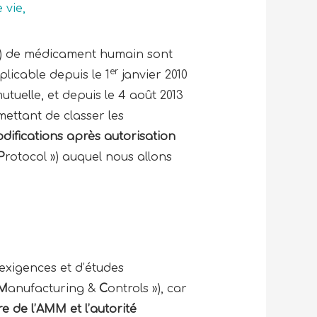
 vie
,
M) de médicament humain sont
er
licable depuis le 1
janvier 2010
uelle, et depuis le 4 août 2013
ettant de classer les
difications après autorisation
P
rotocol ») auquel nous allons
exigences et d’études
M
anufacturing &
C
ontrols »), car
re de l’AMM et l’autorité