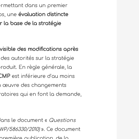
 permettant dans un premier
ps, une
évaluation distincte
la base de la stratégie
visible des modifications après
des autorités sur la stratégie
produit. En règle générale, la
ACMP
est inférieure d’au moins
e en œuvre des changements
atoires qui en font la demande,
dans le document «
Questions
P/586330/2010)
». Ce document
première publication, de la