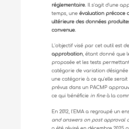
réglementaire
. Il s’agit d’une 
temps, une
évaluation précoce d
ultérieure des données produite
convenue
.
L’objectif visé par cet outil est
approbation
, étant donné que l
proposée et les tests permettant d
catégorie de variation désignée
une catégorie à ce qu’elle serai
prévus dans un PACMP approuvé e
ce qui bénéficie
in fine
à la comm
En 2012, l’EMA a regroupé un e
and answers on post approval
a été révisé en décembre 2025 af