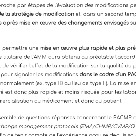
approche par étapes de l’évaluation des modifications
e la stratégie de modification
et, dans un second tem
s après mise en œuvre des changements envisagés sur 
 de permettre une
mise en œuvre plus rapide et plus pré
e titulaire de l’AMM aura obtenu au préalable l’accord 
e vérifier l’effet de la modification sur la qualité du 
 pour signaler les modifications
dans le cadre d’un P
t normalement (ex. type IB au lieu de type II). La mis
st donc plus rapide et moins risquée pour les labor
ercialisation du médicament et donc au patient.
nsemble de questions-réponses concernant le PACMP 
 change management protocols (EMA/CHMP/CVMP/QW
in de tenir compte de l’expérience acquise depuis sa 