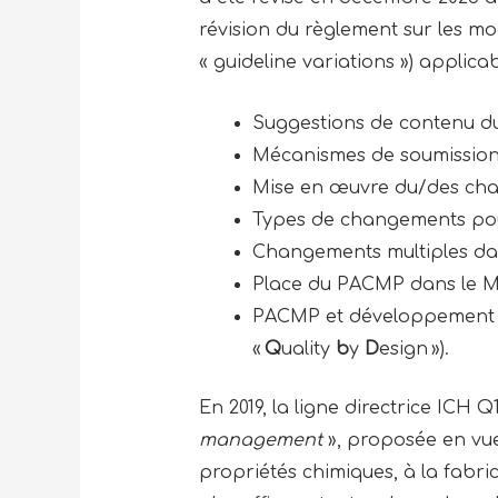
révision du règlement sur les modi
« guideline variations ») applica
Suggestions de contenu d
Mécanismes de soumission
Mise en œuvre du/des chan
Types de changements pouv
Changements multiples da
Place du PACMP dans le M
PACMP et développement se
«
Q
uality
b
y
D
esign »).
En 2019, la ligne directrice ICH Q
management
», proposée en vue
propriétés chimiques, à la fabri