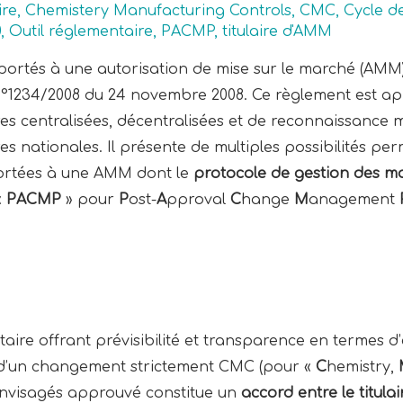
ire
,
Chemistery Manufacturing Controls
,
CMC
,
Cycle de
0
,
Outil réglementaire
,
PACMP
,
titulaire d'AMM
ortés à une autorisation de mise sur le marché (AM
N°1234/2008 du 24 novembre 2008. Ce règlement est app
centralisées, décentralisées et de reconnaissance mut
nationales. Il présente de multiples possibilités perm
ortées à une AMM dont le
protocole de gestion des mo
«
PACMP
» pour
P
ost-
A
pproval
C
hange
M
anagement
ire offrant prévisibilité et transparence en termes d’
 d’un changement strictement CMC (pour «
C
hemistry,
nvisagés approuvé constitue un
accord entre le titulai