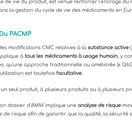
cle de vie du produit, est venue renforcer l’encrage 
ns la gestion du cycle de vie des médicaments en Eu
n Du PACMP
es modifications CMC relatives à la
substance active
(
’applique à
tous les médicaments à usage humain
, y co
, qu’une approche traditionnelle ou améliorée (« QbD »
ilisation est toutefois
facultative
.
 seul produit, à plusieurs produits ou à plusieurs prod
on dossier d’AMM implique une
analyse de risque
minu
s de risque afin de garantir que la qualité, la sécurité 