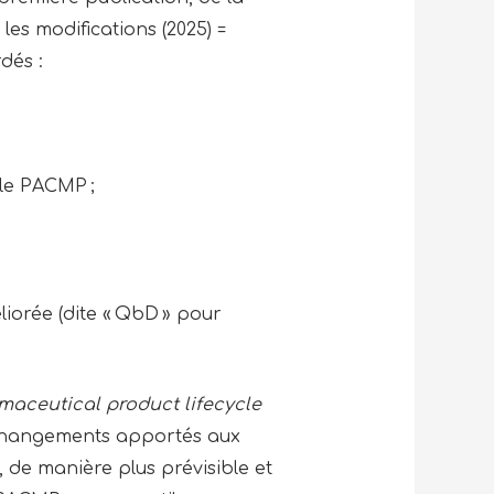
les modifications (2025) =
dés :
 le PACMP ;
iorée (dite « QbD » pour
maceutical product lifecycle
s changements apportés aux
, de manière plus prévisible et