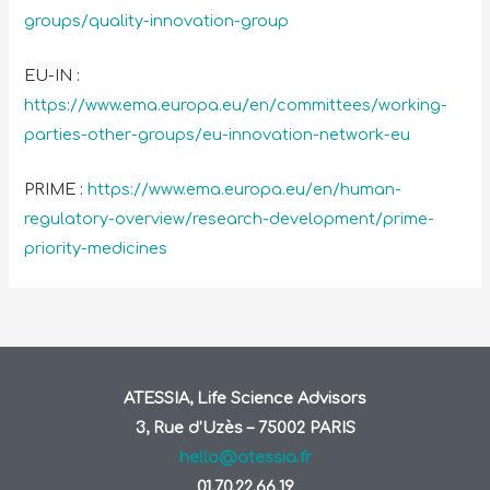
groups/quality-innovation-group
EU-IN :
https://www.ema.europa.eu/en/committees/working-
parties-other-groups/eu-innovation-network-eu
PRIME :
https://www.ema.europa.eu/en/human-
regulatory-overview/research-development/prime-
priority-medicines
ATESSIA, Life Science Advisors
3, Rue d’Uzès – 75002 PARIS
hello@atessia.fr
01.70.22.66.19