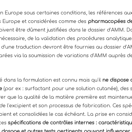
n Europe sous certaines conditions, les références a
 Europe et considérées comme des
pharmacopées de 
doivent être dûment justifiées dans le dossier d’AMM. D
cessaire, de la validation des procédures analytique
d’une traduction devront être fournies au dossier d’A
rées via la soumission de variations d’AMM auprès de
isé dans la formulation est connu mais qu’il
ne dispose
e
(par ex : surfactant pour une solution cutanée), des s
rer que la qualité de la matière première est maintenue
 de l’excipient et son processus de fabrication. Ces spé
xcipient et consolidées le cas échéant. La prise en con
 ces
spécifications de contrôles internes : caractéristiq
té, dosage et autres tests pertinents pouvant influence