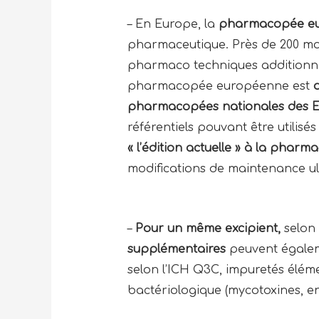
– En Europe, la
pharmacopée eur
pharmaceutique. Près de 200 mono
pharmaco techniques additionnell
pharmacopée européenne est
pharmacopées nationales des 
référentiels pouvant être utilisé
« l’édition actuelle » à la pha
modifications de maintenance ul
–
Pour un même excipient,
selon 
supplémentaires
peuvent égaleme
selon l’ICH Q3C, impuretés élémen
bactériologique (mycotoxines, endo