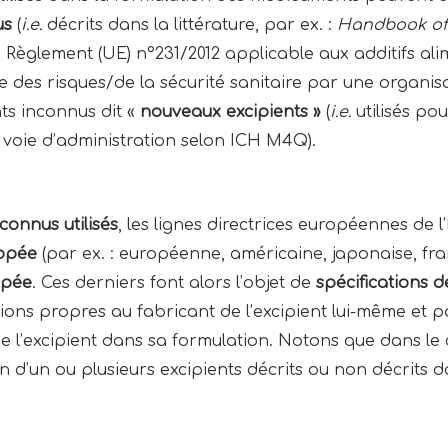
us
(
i.e.
décrits dans la littérature, par ex. :
Handbook of 
 Règlement (UE) n°231/2012 applicable aux additifs alim
e des risques/de la sécurité sanitaire par une organisa
ts inconnus dit «
nouveaux excipients »
(
i.e.
utilisés po
voie d’administration selon ICH M4Q).
connus utilisés
, les lignes directrices européennes de 
opée
(par ex. : européenne, américaine, japonaise, fran
opée
. Ces derniers font alors l’objet de
spécifications d
tions propres au fabricant de l’excipient lui-même et 
 de l’excipient dans sa formulation. Notons que dans le
 d’un ou plusieurs excipients décrits ou non décrits