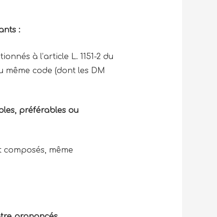
ants :
ionnés à l’article L. 1151-2 du
 du même code (dont les DM
les, préférables ou
t composés, même
être prononcés.