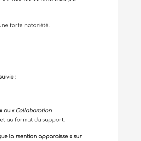
ne forte notoriété.
uivie :
» ou «
Collaboration
é et au format du support.
 que la mention apparaisse « sur