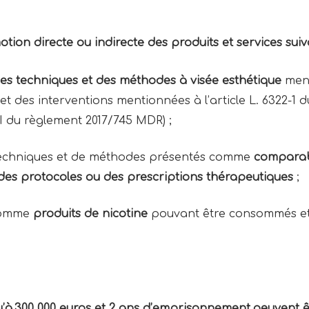
tion directe ou indirecte des produits et services suiv
des techniques et des méthodes à visée esthétique
ment
et des interventions mentionnées à l’article L. 6322-1
I du règlement 2017/745 MDR) ;
 techniques et de méthodes présentés comme
comparab
 des protocoles ou des prescriptions thérapeutiques
;
 comme
produits de nicotine
pouvant être consommés e
.
’à 300 000 euros et 2 ans d’emprisonnement peuvent 