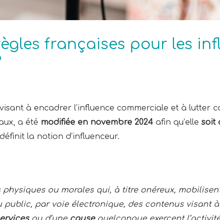
règles françaises pour les inf
?
visant à encadrer l’influence commerciale et à lutter c
iaux, a été
modifiée en novembre 2024
afin qu’elle
soit
 définit la notion d’influenceur.
 physiques ou morales qui, à titre onéreux, mobilisent
ublic, par voie électronique, des contenus visant 
ervices
ou d’une
cause
quelconque exercent l’activit