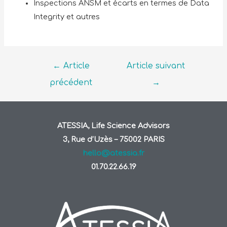
Inspections ANSM et écarts en termes de Data
Integrity et autres
←
Article
Article suivant
précédent
→
ATESSIA, Life Science Advisors
3, Rue d’Uzès – 75002 PARIS
hello@atessia.fr
01.70.22.66.19