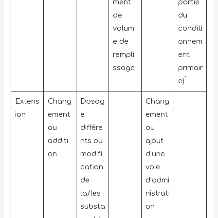
ment
partie
de
du
volum
conditi
e de
onnem
rempli
ent
ssage
primair
*
e)
Extens
Chang
Dosag
Chang
ion
ement
e
ement
ou
différe
ou
additi
nts ou
ajout
on
modifi
d’une
cation
voie
de
d’admi
la/les
nistrati
substa
on