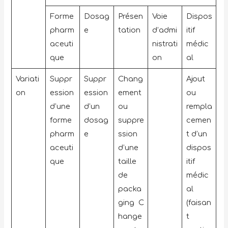
Forme
Dosag
Présen
Voie
Dispos
pharm
e
tation
d’admi
itif
aceuti
nistrati
médic
que
on
al
Variati
Suppr
Suppr
Chang
Ajout
on
ession
ession
ement
ou
d’une
d’un
ou
rempla
forme
dosag
suppre
cemen
pharm
e
ssion
t d’un
aceuti
d’une
dispos
que
taille
itif
de
médic
packa
al
ging C
(faisan
hange
t